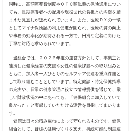
同時に、高額療養費制度やＯＴＣ類似薬の保険適用につい
ても、長期療養者への配慮や現役世代の負担との均衡を踏
まえた見直しが進められています。また、医療ＤＸの一環
としてマイナ保険証の利用促進が図られ、医療の質の向上
や事務の効率化が期待される一方で、円滑な定着に向けた
丁寧な対応も求められています。
当組合では、２０２６年度の運営方針として、事業主と
連携した健康経営の支援や女性の健康課題への取り組みと
ともに、加入者一人ひとりのセルフケア促進を重点課題と
して取り組むこととしています。特定健診・特定保健指導
の充実や、日常の健康管理に役立つ情報提供を通じて、厳
しい財政状況の中にあっても、「健保組合に加入していて
良かった」と実感していただける運営を目指してまいりま
す。
健康は日々の積み重ねによって守られるものです。健保
組合として、皆様の健康づくりを支え、持続可能な制度運