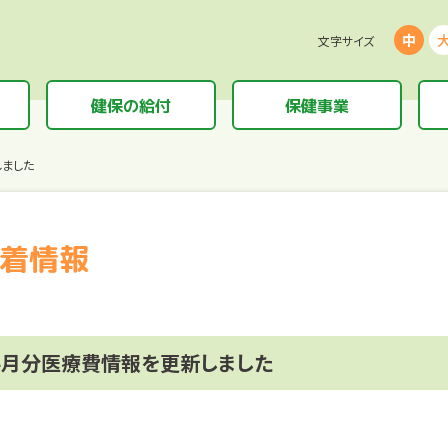
中
文字サイズ
健保の給付
保健事業
しました
着情報
4月分医療費情報を更新しました