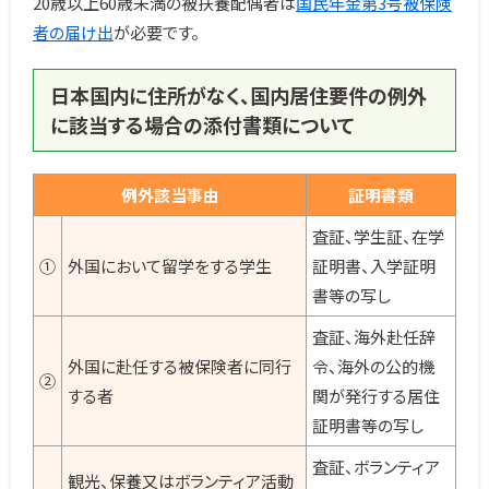
20歳以上60歳未満の被扶養配偶者は
国民年金第3号被保険
者の届け出
が必要です。
日本国内に住所がなく、国内居住要件の例外
に該当する場合の添付書類について
例外該当事由
証明書類
査証、学生証、在学
①
外国において留学をする学生
証明書、入学証明
書等の写し
査証、海外赴任辞
外国に赴任する被保険者に同行
令、海外の公的機
②
する者
関が発行する居住
証明書等の写し
査証、ボランティア
観光、保養又はボランティア活動