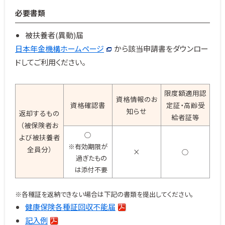
必要書類
被扶養者(異動)届
日本年金機構ホームページ
から該当申請書をダウンロー
ドしてご利用ください。
限度額適用認
資格情報のお
資格確認書
定証・高齢受
知らせ
返却するもの
給者証等
（被保険者お
○
よび被扶養者
※有効期限が
全員分）
×
○
過ぎたもの
は添付不要
※各種証を返納できない場合は下記の書類を提出してください。
健康保険各種証回収不能届
記入例