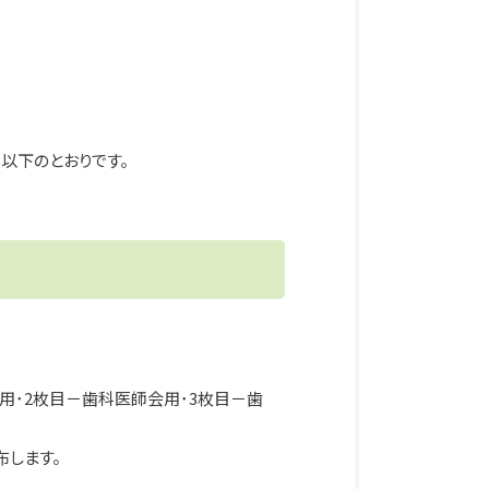
以下のとおりです。
用･2枚目－歯科医師会用･3枚目－歯
布します。