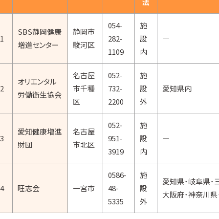
法
054-
施
SBS静岡健康
静岡市
1
282-
設
―
増進センター
駿河区
1109
内
名古屋
052-
施
オリエンタル
2
市千種
732-
設
愛知県内
労働衛生協会
区
2200
外
052-
施
愛知健康増進
名古屋
3
951-
設
―
財団
市北区
3919
内
0586-
施
愛知県･岐阜県･
4
旺志会
一宮市
48-
設
大阪府･神奈川県
5335
外