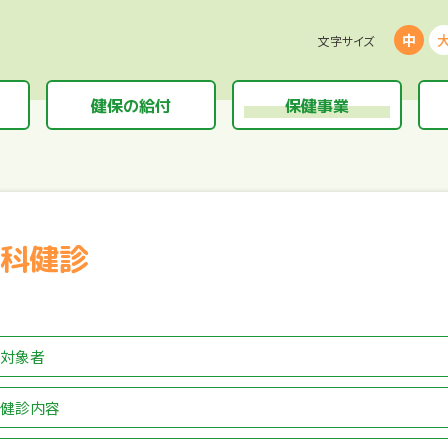
中
文字サイズ
健保の給付
保健事業
科健診
対象者
健診内容