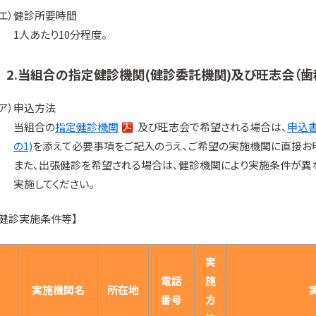
（エ）健診所要時間
1人あたり10分程度。
2.当組合の指定健診機関(健診委託機関)及び旺志会（
（ア）申込方法
当組合の
指定健診機関
及び旺志会で希望される場合は、
申込書
の1)
を添えて必要事項をご記入のうえ、ご希望の実施機関に直接お
また、出張健診を希望される場合は、健診機関により実施条件が異
実施してください。
【健診実施条件等】
実
電話
施
実施機関名
所在地
番号
方