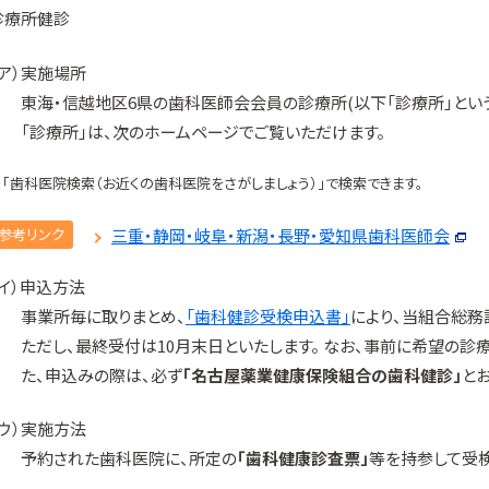
診療所健診
（ア）実施場所
東海・信越地区6県の歯科医師会会員の診療所(以下「診療所」という
「診療所」は、次のホームページでご覧いただけます。
※「歯科医院検索（お近くの歯科医院をさがしましょう）」で検索できます。
参考リンク
三重・静岡・岐阜・新潟・長野・愛知県歯科医師会
（イ）申込方法
事業所毎に取りまとめ、
「歯科健診受検申込書」
により、当組合総務
ただし、最終受付は10月末日といたします。 なお、事前に希望の診
た、申込みの際は、必ず
「名古屋薬業健康保険組合の歯科健診」
と
（ウ）実施方法
予約された歯科医院に、所定の
「歯科健康診査票」
等を持参して受検